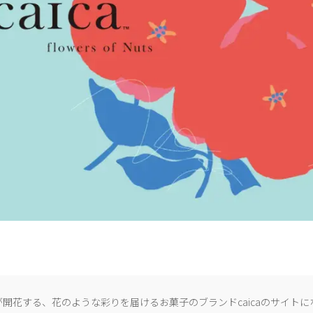
開花する、花のような彩りを届けるお菓子のブランドcaicaのサイトに