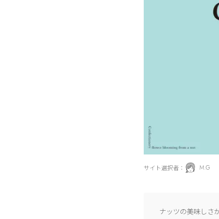
サイト選択者：
M.G
ナッツの美味しさが