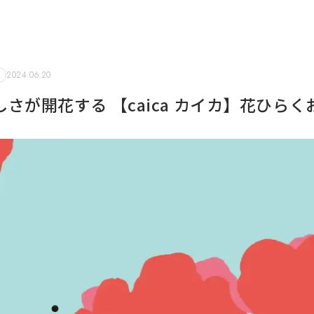
2024.06.20
さが開花する 【caica カイカ】花ひらく