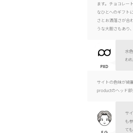
ます。チョコレー
なひとへのギフト
さとお洒落さが合
うな大胆さもあり
水
わ
PXD
サイトの色味が綺
productのヘ
サ
も
て
F.G