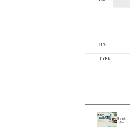
URL
TYPE
Back