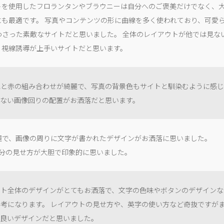
トを使用したフロランタンやブラウニーは自分へのご褒美だけでなく、
にも最適です。 写真やコンテンツの形に曲線を多く使われており、可愛
わさった素敵なサイトだと思いました。 全体のレイアウトが他では見な
、視線誘導が上手いサイトだと思います。
色と赤の組み合わせが綺麗で、写真の背景色もサイトと馴染むように感
れない画像回りの配置がお洒落だと思います。
麗で、画像の周りに文字が書かれたデザインがお洒落に思いました。
ッド部分の見せ方が大胆で印象的に思いました。
イト全体のデザインがとてもお洒落で、文字の色味やボタンのデザインな
参考になります。 レイアウトの見せ方や、英字の使い方など奇抜ですが
も良いデザインだと思いました。