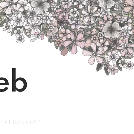
eb
 カイカ】花ひらくお菓子