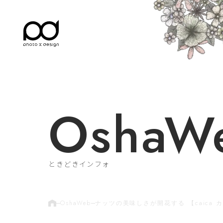
OshaW
ときどきインフォ
OshaWeb
ナッツの美味しさが開花する 【caica