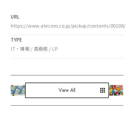
URL
https://www.elecom.co.jp/pickup/contents/00108/
TYPE
IT・情報
 / 
高級感
 / 
LP
View All
View All