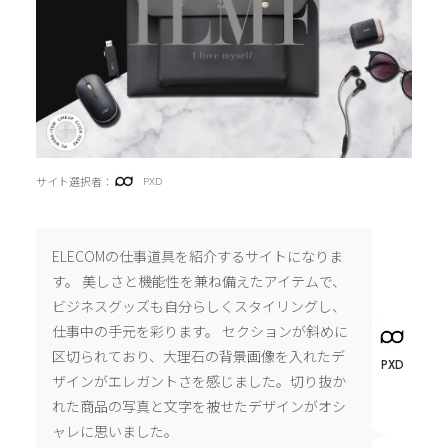
サイト選択者：
PXD
ELECOMの仕事道具を紹介するサイトになりま
す。 美しさと機能性を兼ね備えたアイテムで、
ビジネスグッズも自分らしくスタイリングし、
仕事中の手元を彩ります。 セクションが斜めに
区切られており、大理石の背景画像を入れたデ
PXD
ザインがエレガントさを感じました。切り抜か
れた商品の写真と文字を被せたデザインがオシ
ャレに思いました。