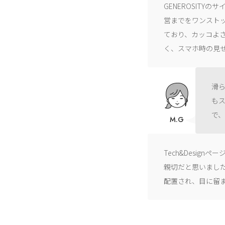
GENEROSIT
営までをワンスト
ており、カッコよ
く、スマホ時の見
滑
も
で
M.G
Tech&Desi
親切だと思いました。
配置され、目に留