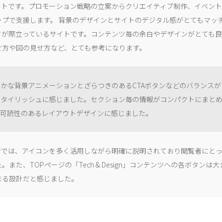
Yのサイトです。プロモーション戦略の立案からクリエイティブ制作、イベン
ップで支援します。 背景のデザインとサイトのデジタル感がとてもマッ
さが際立っているサイトです。コンテンツ毎の余白やデザインがとても
せ方や図の見せ方など、とても参考になります。
らかな背景アニメーションとざらつきのあるCTAボタンなどのバランス
スタイリッシュに感じました。セクション毎の情報がコンパクトにまと
、可読性のあるレイアウトデザインに感じました。
gnページでは、アイコンを多く活用しながら明確に説明されており閲覧者にと
また、TOPページの「Tech & Design」コンテンツへの各ボタンは大
まる設計だと感じました。