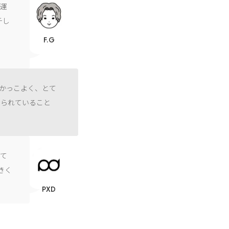
ト運
チし
良
F.G
がかっこよく、とて
められていること
って
きく
PXD