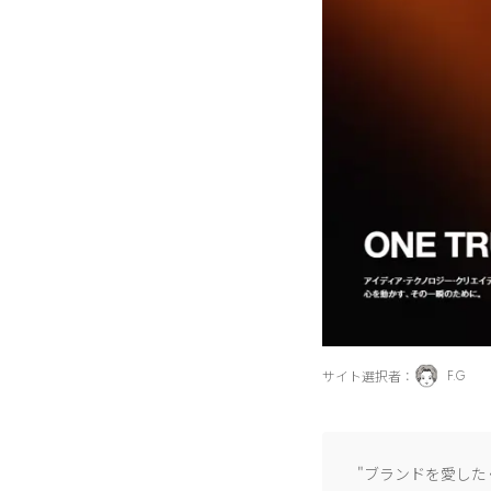
サイト選択者：
F.G
"ブランドを愛し