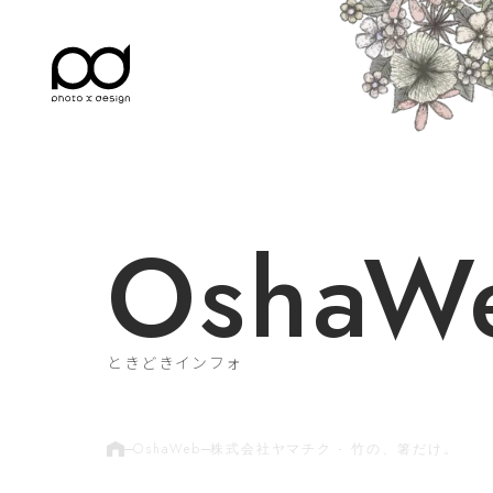
OshaW
ときどきインフォ
OshaWeb
株式会社ヤマチク - 竹の、箸だけ。