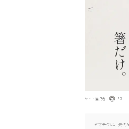
サイト選択者：
F.G
ヤマチクは、先代が