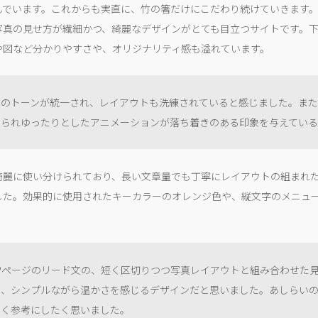
んでいます。これからも実直に、竹の箸だけにこだわり続けていきます。
写真の見せ方が繊細かつ、綺麗なデザインがとても目立つサイトです。
や図など分かりやすさや、オリジナリティ感も溢れています。
真のトーンが統一され、レイアウトも洗練されていると感じました。ま
じられゆったりとしたアニメーションが落ち着きのある印象を与えてい
綺麗に使い分けられており、長い文章量でも丁寧にレイアウトの組まれ
した。効果的に使用されたキーカラーのオレンジ色や、縦文字のメニュ
OPページのリード文の、短く区切りつつ写真レイアウトと組み合わせた
く、シンプルながら温かさを感じるデザインだと思いました。あしらい
しく参考にしたく思いました。