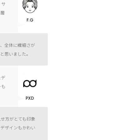
 サ
下層
F.G
た、全体に繊細さが
ると思いました。
たデ
ーも
PXD
見せ方がとても印象
のデザインもかわい