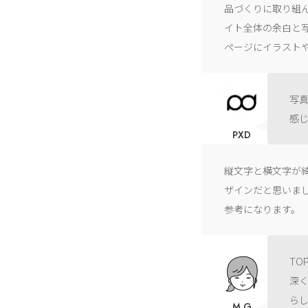
品づくりに取り組
イト全体の余白と
ページにイラスト
写
感
PXD
縦文字と横文字が
ザインだと思いま
参考になります。
T
深
ら
M.G