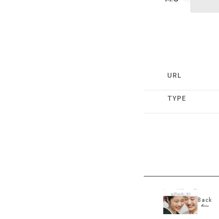
URL
TYPE
Back