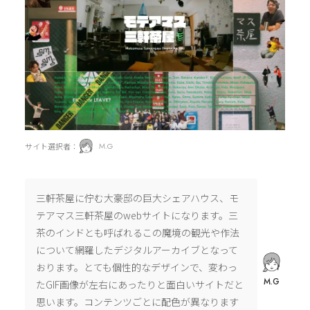
サイト選択者：
M.G
三軒茶屋に佇む大豪邸の巨大シェアハウス、モ
テアマス三軒茶屋のwebサイトになります。三
茶のインドとも呼ばれるこの魔境の観光や作法
について網羅したデジタルアーカイブとなって
おります。とても個性的なデザインで、変わっ
M.G
たGIF画像が左右にあったりと面白いサイトだと
思います。コンテンツごとに配色が異なります