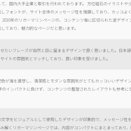
して、国内大手企業と取引を行われております。 方位磁石のイラストや
出しフォントが、サイト全体のメッセージ性を強調しており、カッコよ
 2030年のリガーマリンページの、コンテンツ毎に区切られた波デザイ
出しており、魅力的なページだと思います。
ませたいフレーズが自然と目に留まるデザインで良く思いました。日本
もサイトの雰囲気とマッチしており、良い印象を受けました。
配色が海を連想し、清潔感とモダンな雰囲気がとてもカッコいいデザイ
文字のインパクトに負けず、コンテンツの整理されたレイアウトも参考に
Vの文字をビジュアルとして使用したデザインが印象的で、メッセージ性
読み解くリガーマリンページでは、内容がコンパクトにまとまっており、