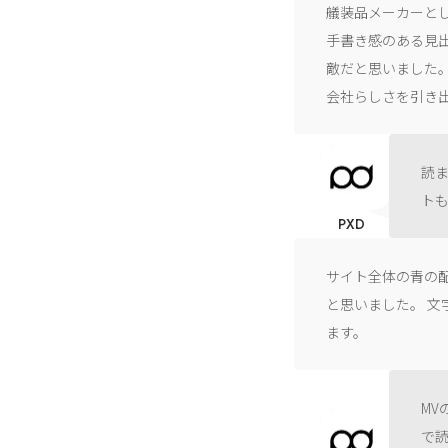
艤装品メーカーと
手書き感のある見
敵だと思いました。
会社らしさを引き
読
ト
PXD
サイト全体の青の
と思いました。 
ます。
M
で