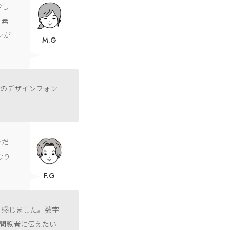
少し
く素
ンが
M.G
語のデザインフォン
ンだ
なり
F.G
を感じました。数字
閲覧者に伝えたい