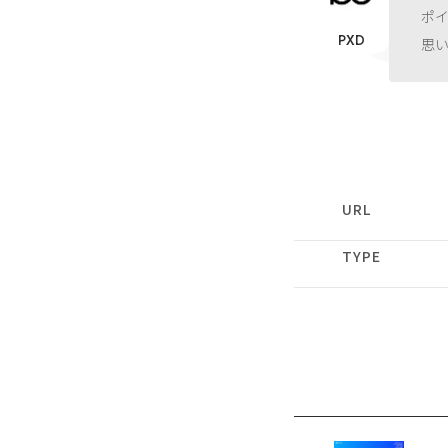
ポ
PXD
思
URL
TYPE