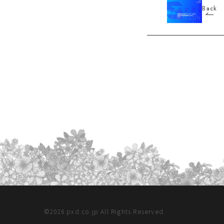
Back
©
2026
pxd.co.jp All Rights Reserved.