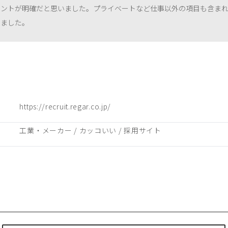
イントが明確だと思いました。プライベートなど仕事以外の項目も含ま
いました。
https://recruit.regar.co.jp/
工業・メーカー
 / 
カッコいい
 / 
採用サイト