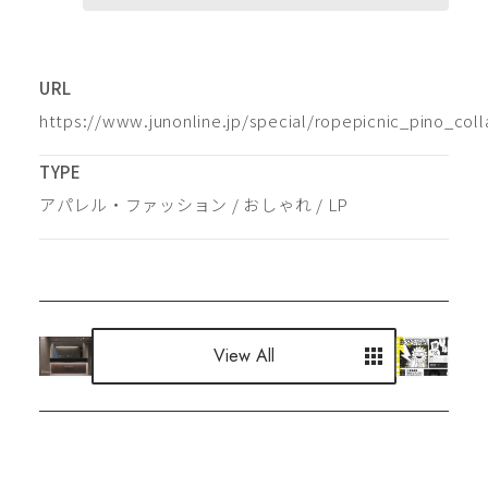
URL
https://www.junonline.jp/special/ropepicnic_pino_coll
TYPE
アパレル・ファッション
 / 
おしゃれ
 / 
LP
View All
View All