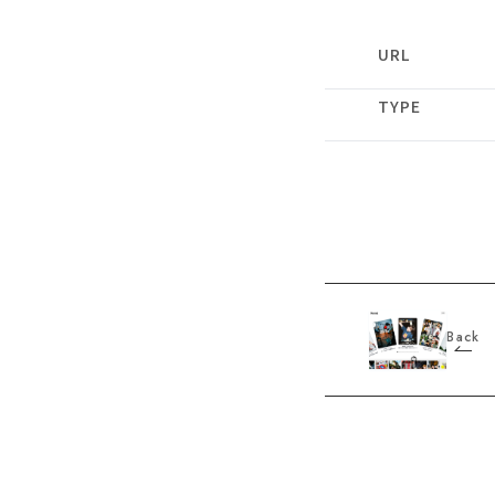
URL
TYPE
Back