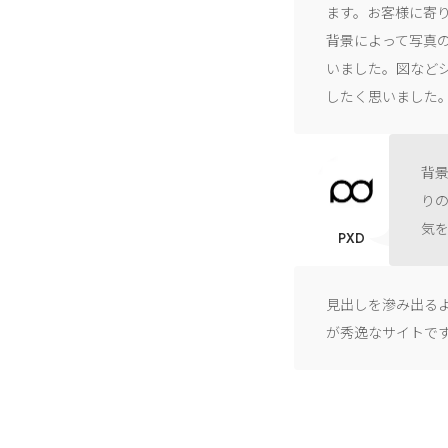
ます。お客様に寄
背景によって写真
いました。図など
したく思いました
背
り
気
PXD
見出しを滲み出る
が秀逸なサイトで