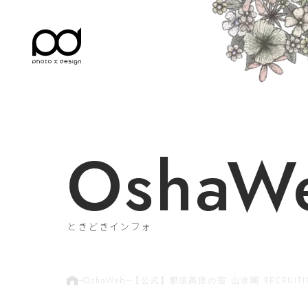
OshaW
ときどきインフォ
OshaWeb
【公式】那須高原の宿 山水閣 RECRUITIN