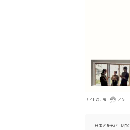
サイト選択者：
M.G
日本の旅館と那須