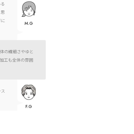
ある
に思
考に
M.G
朝体の繊細さやゆと
加工も全体の雰囲
ンス
。
F.G