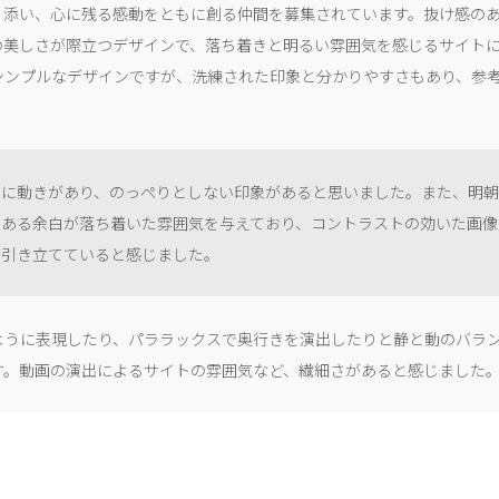
り添い、心に残る感動をともに創る仲間を募集されています。抜け感の
の美しさが際立つデザインで、落ち着きと明るい雰囲気を感じるサイト
シンプルなデザインですが、洗練された印象と分かりやすさもあり、参
。
景に動きがあり、のっぺりとしない印象があると思いました。また、明
のある余白が落ち着いた雰囲気を与えており、コントラストの効いた画像
を引き立てていると感じました。
ように表現したり、パララックスで奥行きを演出したりと静と動のバラ
す。動画の演出によるサイトの雰囲気など、繊細さがあると感じました