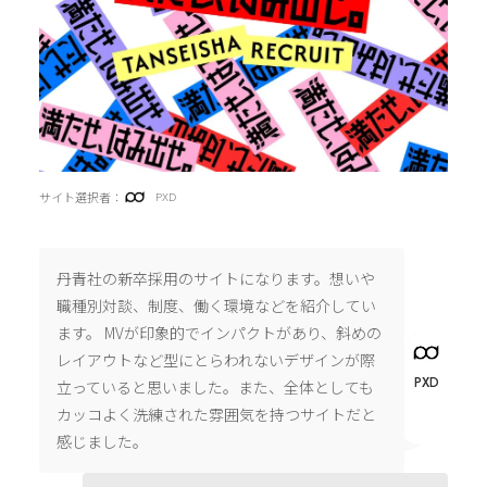
サイト選択者：
PXD
丹青社の新卒採用のサイトになります。想いや
職種別対談、制度、働く環境などを紹介してい
ます。 MVが印象的でインパクトがあり、斜めの
レイアウトなど型にとらわれないデザインが際
PXD
立っていると思いました。また、全体としても
カッコよく洗練された雰囲気を持つサイトだと
感じました。