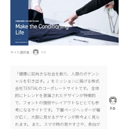
サイト選択者：
F.G
「健康に前向きな社会を創り、人類のポテンシ
ャルを引き出す。」をミッションに掲げる株式
会社TENTIALのコーポレートサイトです。 全体
的にトレンドを意識されたデザインが特徴的
で、フォントの強弱やレイアウトなどとても参
F.G
考になるサイトです。 下層ページヘッダーが幅
が広く、大胆に見せるデザインが昨今よく見ら
れます。 また、スマホ時の見やすさや、余白が