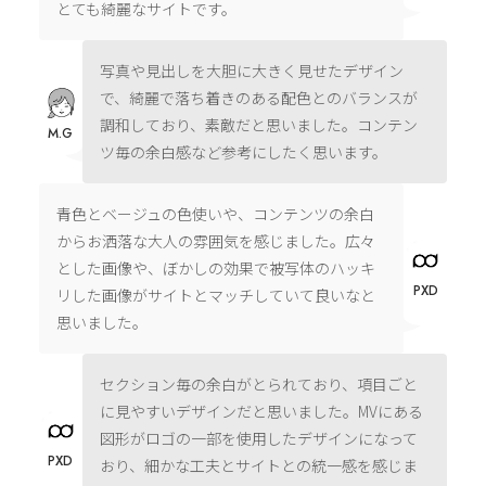
とても綺麗なサイトです。
写真や見出しを大胆に大きく見せたデザイン
で、綺麗で落ち着きのある配色とのバランスが
調和しており、素敵だと思いました。コンテン
M.G
ツ毎の余白感など参考にしたく思います。
青色とベージュの色使いや、コンテンツの余白
からお洒落な大人の雰囲気を感じました。広々
とした画像や、ぼかしの効果で被写体のハッキ
PXD
リした画像がサイトとマッチしていて良いなと
思いました。
セクション毎の余白がとられており、項目ごと
に見やすいデザインだと思いました。MVにある
図形がロゴの一部を使用したデザインになって
PXD
おり、細かな工夫とサイトとの統一感を感じま