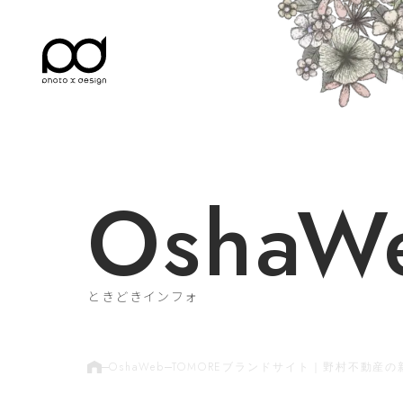
OshaW
ときどきインフォ
OshaWeb
TOMOREブランドサイト｜野村不動産