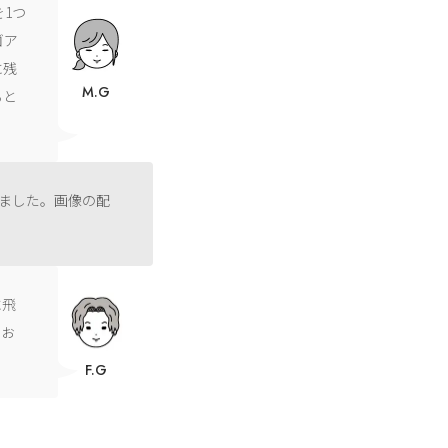
1つ
ゴア
に残
M.G
ると
ました。画像の配
に飛
てお
F.G