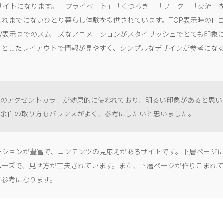
ドサイトになります。「プライベート」「くつろぎ」「ワーク」「交流」を
これまでにないひとり暮らし体験を提供されています。TOP表示時のロ
FV表示までのスムーズなアニメーションがスタイリッシュでとても印象
りとしたレイアウトで情報が見やすく、シンプルなデザインが参考にな
色のアクセントカラーが効果的に使われており、明るい印象があると思い
や余白の取り方もバランスがよく、参考にしたいと思いました。
ーションが豊富で、コンテンツの見応えがあるサイトです。下層ページ
ムーズで、見せ方が工夫されています。また、下層ページが作りこまれ
ど参考になります。