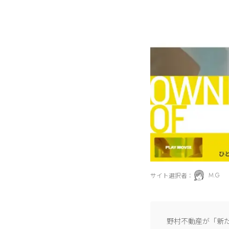
サイト選択者：
M.G
野村不動産が「新