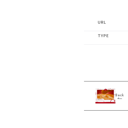
URL
TYPE
Back