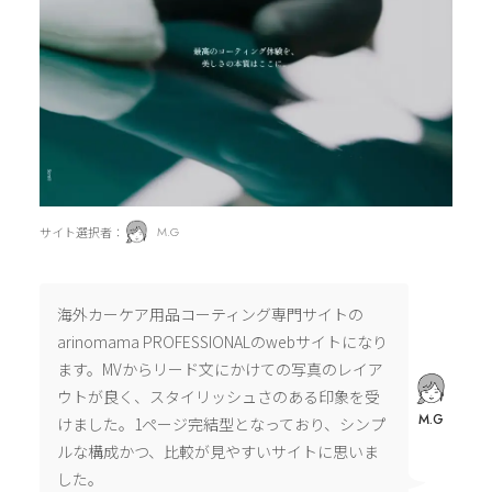
サイト選択者：
M.G
海外カーケア用品コーティング専門サイトの
arinomama PROFESSIONALのwebサイトになり
ます。MVからリード文にかけての写真のレイア
ウトが良く、スタイリッシュさのある印象を受
M.G
けました。1ページ完結型となっており、シンプ
ルな構成かつ、比較が見やすいサイトに思いま
した。