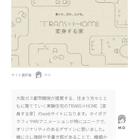
サイト選択者：
M.G
大阪ガス都市開発が提案する、住まう方々とと
もに育てていく実験住宅のTRANS×HOME［変
身する家］のwebサイトになります。タイポグ
ラフィやMVアニメーションが特にユニークで、
M.G
オリジナリティのあるデザインに思いました。
線に少し強弱や手書き感があることで、繊細か