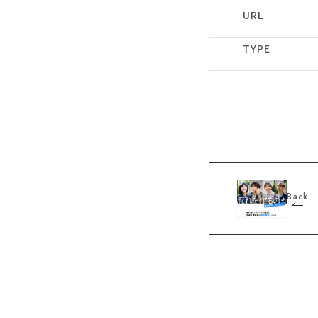
URL
TYPE
Back