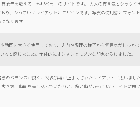
十有余年を数える「料理谷邸」のサイトです。 大人の雰囲気とシックな
ており、かっこいいレイアウトとデザインです。写真の使用感とフォン
考になります。
真や動画を大きく使用しており、店内や調理の様子から雰囲気がしっか
ていると感じました。全体的にオシャレでモダンな印象を受けました。
書きのバランスが良く、視線誘導が上手くされたレイアウトに思いまし
り抜き方、動画を差し込んでいたりと、静と動がかっこいいサイトに思