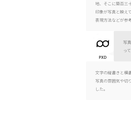
地、そこに築百三
印象が写真と映え
表現方法などが参
写
っ
PXD
文字の縦書きと横
写真の雰囲気や切
した。