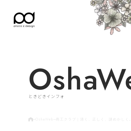
OshaW
ときどきインフォ
OshaWeb
商工クラブ｜清く、正しく、謎めかしく