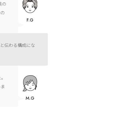
黒の
トの
F.G
りと伝わる構成にな
た。
いま
M.G