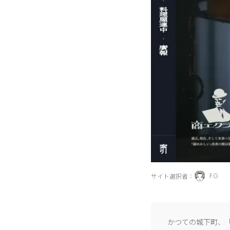
サイト選択者：
F.G
かつての城下町、