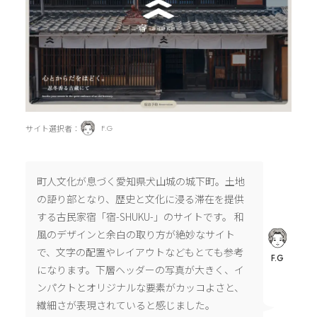
サイト選択者：
F.G
町人文化が息づく愛知県犬山城の城下町。土地
の語り部となり、歴史と文化に浸る滞在を提供
する古民家宿「宿-SHUKU-」のサイトです。 和
風のデザインと余白の取り方が絶妙なサイト
で、文字の配置やレイアウトなどもとても参考
F.G
になります。下層ヘッダーの写真が大きく、イ
ンパクトとオリジナルな要素がカッコよさと、
繊細さが表現されていると感じました。